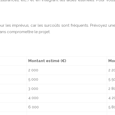
 assurances, etc.) et en intégrant les aides estimées. Pour v
our les imprévus, car les surcoûts sont fréquents. Prévoyez un
ans compromettre le projet.
Montant estimé (€)
Mon
2 000
2 2
5 000
5 5
3 000
2 8
4 000
4 2
6 000
5 8