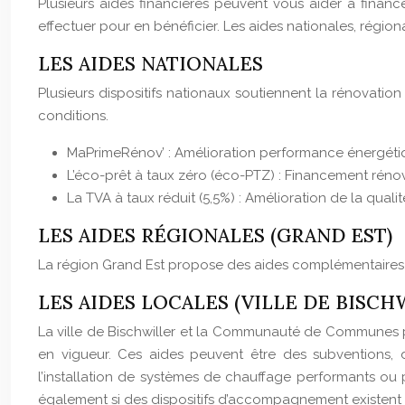
Plusieurs aides financières peuvent vous aider à financer
effectuer pour en bénéficier. Les aides nationales, régio
LES AIDES NATIONALES
Plusieurs dispositifs nationaux soutiennent la rénovation
conditions.
MaPrimeRénov’ : Amélioration performance énergéti
L’éco-prêt à taux zéro (éco-PTZ) : Financement réno
La TVA à taux réduit (5,5%) : Amélioration de la quali
LES AIDES RÉGIONALES (GRAND EST)
La région Grand Est propose des aides complémentaires a
LES AIDES LOCALES (VILLE DE BIS
La ville de Bischwiller et la Communauté de Communes p
en vigueur. Ces aides peuvent être des subventions, 
l’installation de systèmes de chauffage performants ou p
également si des dispositifs d’accompagnement existent