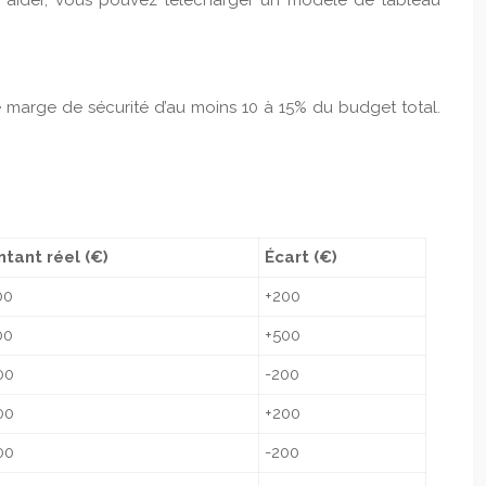
ous aider, vous pouvez télécharger un modèle de tableau
e marge de sécurité d’au moins 10 à 15% du budget total.
tant réel (€)
Écart (€)
00
+200
00
+500
00
-200
00
+200
00
-200