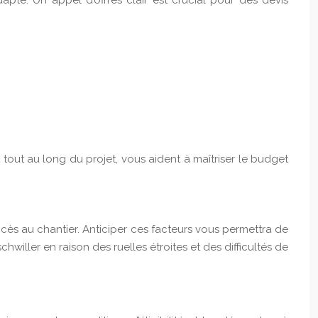
dapté. Un appel d’offres clair est crucial pour des devis
out au long du projet, vous aident à maîtriser le budget
ccès au chantier. Anticiper ces facteurs vous permettra de
hwiller en raison des ruelles étroites et des difficultés de