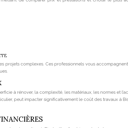
permettant de comparer prix et prestations et choisir le plus a
CTE
 les projets complexes. Ces professionnels vous accompagnent t
ues.
X
ficie à rénover, la complexité, les matériaux, les normes et l’a
culier, peut impacter significativement le coût des travaux à Bisc
 FINANCIÈRES