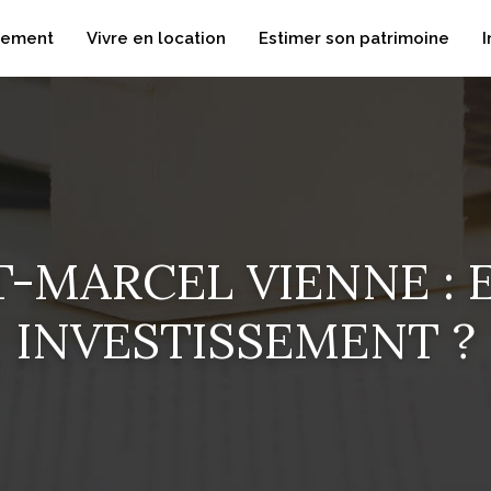
dement
Vivre en location
Estimer son patrimoine
I
T-MARCEL VIENNE : 
INVESTISSEMENT ?