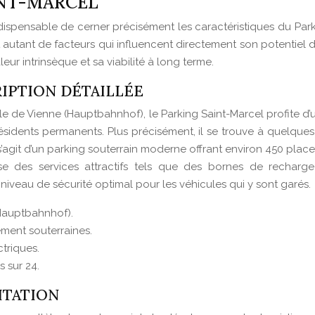
INT-MARCEL
indispensable de cerner précisément les caractéristiques du Pa
ont autant de facteurs qui influencent directement son potenti
ur intrinsèque et sa viabilité à long terme.
IPTION DÉTAILLÉE
e de Vienne (Hauptbahnhof), le Parking Saint-Marcel profite d’u
sidents permanents. Plus précisément, il se trouve à quelques 
 s’agit d’un parking souterrain moderne offrant environ 450 plac
se des services attractifs tels que des bornes de recharg
n niveau de sécurité optimal pour les véhicules qui y sont garés.
(Hauptbahnhof).
ement souterraines.
triques.
 sur 24.
ITATION