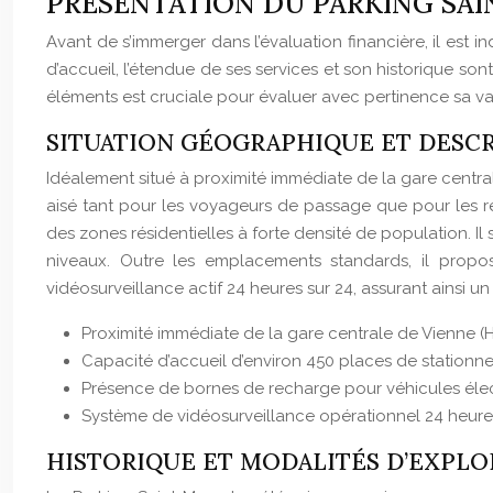
PRÉSENTATION DU PARKING SA
Avant de s’immerger dans l’évaluation financière, il est 
d’accueil, l’étendue de ses services et son historique s
éléments est cruciale pour évaluer avec pertinence sa vale
SITUATION GÉOGRAPHIQUE ET DESCR
Idéalement situé à proximité immédiate de la gare central
aisé tant pour les voyageurs de passage que pour les ré
des zones résidentielles à forte densité de population. Il
niveaux. Outre les emplacements standards, il propo
vidéosurveillance actif 24 heures sur 24, assurant ainsi u
Proximité immédiate de la gare centrale de Vienne 
Capacité d’accueil d’environ 450 places de stationn
Présence de bornes de recharge pour véhicules élec
Système de vidéosurveillance opérationnel 24 heures
HISTORIQUE ET MODALITÉS D’EXPLO