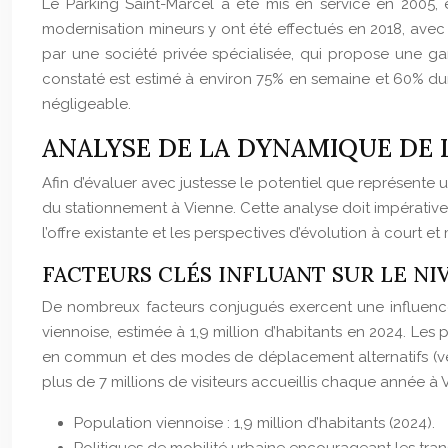
Le Parking Saint-Marcel a été mis en service en 2005,
modernisation mineurs y ont été effectués en 2018, avec 
par une société privée spécialisée, qui propose une gam
constaté est estimé à environ 75% en semaine et 60% du
négligeable.
ANALYSE DE LA DYNAMIQUE DE 
Afin d’évaluer avec justesse le potentiel que représente u
du stationnement à Vienne. Cette analyse doit impérativ
l’offre existante et les perspectives d’évolution à court
FACTEURS CLÉS INFLUANT SUR LE NI
De nombreux facteurs conjugués exercent une influence 
viennoise, estimée à 1,9 million d’habitants en 2024. Les 
en commun et des modes de déplacement alternatifs (vélo
plus de 7 millions de visiteurs accueillis chaque année à 
Population viennoise : 1,9 million d’habitants (2024).