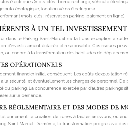
ules électriques (mots-clés : borne recharge, véhicule électriqu
vage auto écologique, location vélos électriques).
erformant (mots-clés : réservation parking, paiement en ligne).
HÉRENTS À UN TEL INVESTISSEMENT
i dans le Parking Saint-Marcel ne fait pas exception à cette rè
on d’investissement éclairée et responsable. Ces risques peuvent
tion, ou encore à la transformation des habitudes de déplacemen
UES OPÉRATIONNELS
gement financier initial conséquent. Les coûts d’exploitation 
s à la sécurité, et éventuellement les charges de personnel. De 
lité du parking. La concurrence exercée par d’autres parkings s
eser sur la demande.
DRE RÉGLEMENTAIRE ET DES MODES DE M
tionnement, la création de zones à faibles émissions, ou encore
arking Saint-Marcel. De même, la transformation progressive de