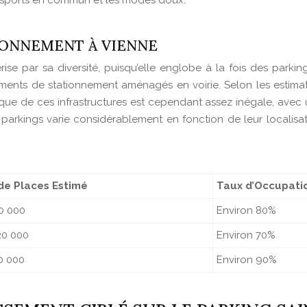
ansports en commun et les modes doux.
TIONNEMENT À VIENNE
ise par sa diversité, puisqu’elle englobe à la fois des parkin
ements de stationnement aménagés en voirie. Selon les estima
ique de ces infrastructures est cependant assez inégale, avec 
 parkings varie considérablement en fonction de leur localisat
e Places Estimé
Taux d’Occupati
0 000
Environ 80%
20 000
Environ 70%
0 000
Environ 90%