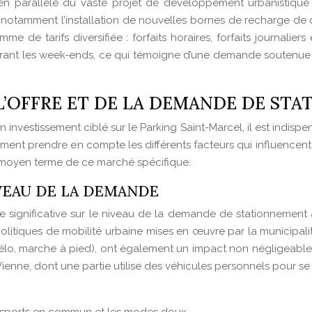
 en parallèle du vaste projet de développement urbanistique 
notamment l’installation de nouvelles bornes de recharge de d
me de tarifs diversifiée : forfaits horaires, forfaits journal
rant les week-ends, ce qui témoigne d’une demande soutenue 
L’OFFRE ET DE LA DEMANDE DE ST
n investissement ciblé sur le Parking Saint-Marcel, il est indis
ement prendre en compte les différents facteurs qui influencen
 et moyen terme de ce marché spécifique.
VEAU DE LA DEMANDE
significative sur le niveau de la demande de stationnement à 
politiques de mobilité urbaine mises en œuvre par la municipalit
, marche à pied), ont également un impact non négligeable. En
Vienne, dont une partie utilise des véhicules personnels pour se