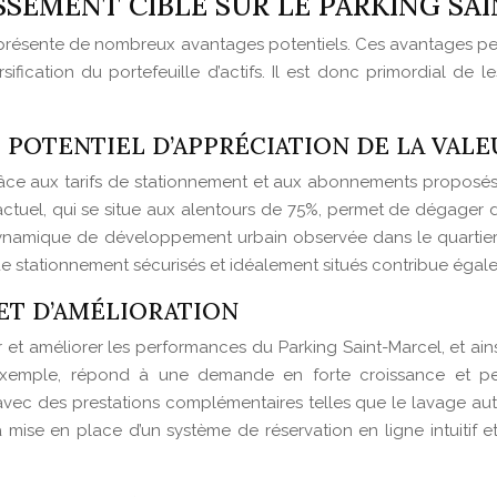
SSEMENT CIBLÉ SUR LE PARKING SA
e présente de nombreux avantages potentiels. Ces avantages peu
ification du portefeuille d’actifs. Il est donc primordial de
T POTENTIEL D’APPRÉCIATION DE LA VALE
râce aux tarifs de stationnement et aux abonnements proposé
ctuel, qui se situe aux alentours de 75%, permet de dégager des 
namique de développement urbain observée dans le quartier, p
stationnement sécurisés et idéalement situés contribue égalem
ET D’AMÉLIORATION
t améliorer les performances du Parking Saint-Marcel, et ainsi 
exemple, répond à une demande en forte croissance et perme
es, avec des prestations complémentaires telles que le lavage a
mise en place d’un système de réservation en ligne intuitif et 